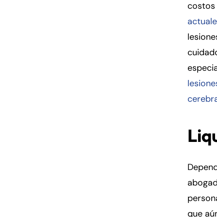
costos 
actuale
lesione
cuidado
especia
lesione
cerebr
Liq
Dependi
abogad
persona
que aú