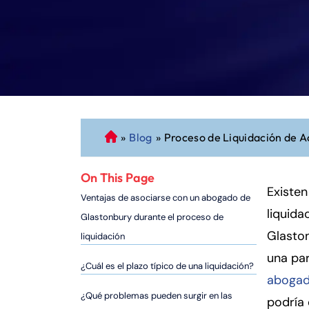
»
Blog
»
Proceso de Liquidación de A
A
b
o
On This Page
g
Existe
Ventajas de asociarse con un abogado de
a
liquida
Glastonbury durante el proceso de
d
Glaston
liquidación
o
una par
d
¿Cuál es el plazo típico de una liquidación?
e
abogad
P
¿Qué problemas pueden surgir en las
podría 