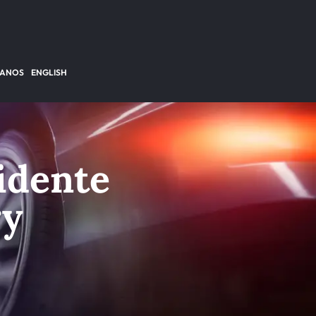
TANOS
ENGLISH
idente
ry