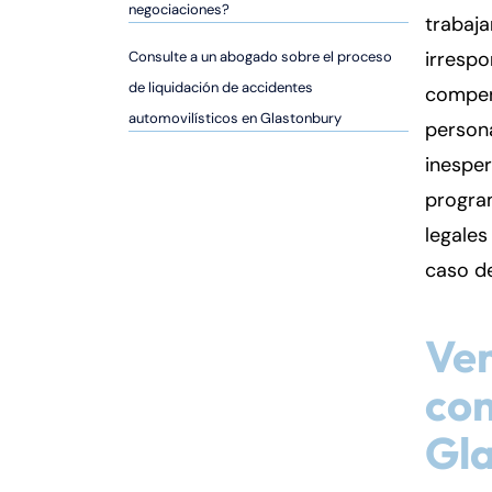
er
negociaciones?
trabaj
so
irrespo
Consulte a un abogado sobre el proceso
n
al
de liquidación de accidentes
compen
Inj
automovilísticos en Glastonbury
persona
ur
inespe
y
d
program
e
legales
C
caso de
o
n
n
Ven
ec
ti
co
cu
Gla
t