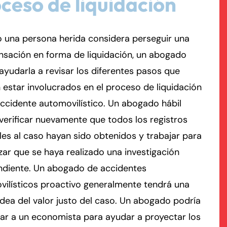
ceso de liquidación
rmington - Hours
field - Hours
 una persona herida considera perseguir una
sación en forma de liquidación, un abogado
swering Service 24/7
swering Service 24/7
Office Hours
Office Hours
ayudarla a revisar los diferentes pasos que
nday
nday
8:30 AM – 5:00 PM
8:30 AM – 5:00 PM
estar involucrados en el proceso de liquidación
esday
esday
8:30 AM – 5:00 PM
8:30 AM – 5:00 PM
ccidente automovilístico. Un abogado hábil
dnesday
dnesday
8:30 AM – 5:00 PM
8:30 AM – 5:00 PM
verificar nuevamente que todos los registros
ursday
ursday
8:30 AM – 5:00 PM
8:30 AM – 5:00 PM
les al caso hayan sido obtenidos y trabajar para
iday
iday
8:30 AM – 5:00 PM
8:30 AM – 5:00 PM
zar que se haya realizado una investigación
turday
turday
Closed
Closed
ndiente. Un abogado de accidentes
nday
nday
Closed
Closed
ilísticos proactivo generalmente tendrá una
dea del valor justo del caso. Un abogado podría
ar a un economista para ayudar a proyectar los