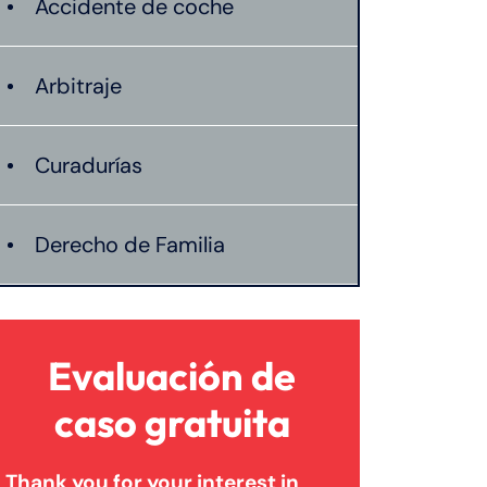
Accidente de coche
Arbitraje
Curadurías
Derecho de Familia
Lesión catastrófica
Evaluación de
Lesión por quemadura
caso gratuita
Thank you for your interest in
Leyes de Connecticut