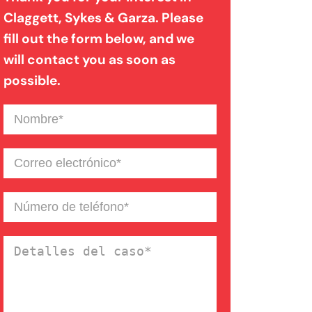
Claggett, Sykes & Garza. Please
fill out the form below, and we
Mordedura de perro
will contact you as soon as
possible.
Negligencia médica
Nombre
(Required)
Noticias de la Firma
Correo
electrónico
(Required)
Un blog de derecho de
Número
de
Connecticut
teléfono
(Required)
Detalles
del
caso
(Required)