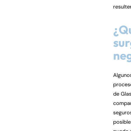
resulte
¿Q
sur
neg
Alguno
proceso
de Glas
compañ
seguros
posible