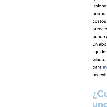
lesione
premat
costos 
atenció
puede 
Un abo
liquida
Glaston
para
ev
necesit
¿Cu
una