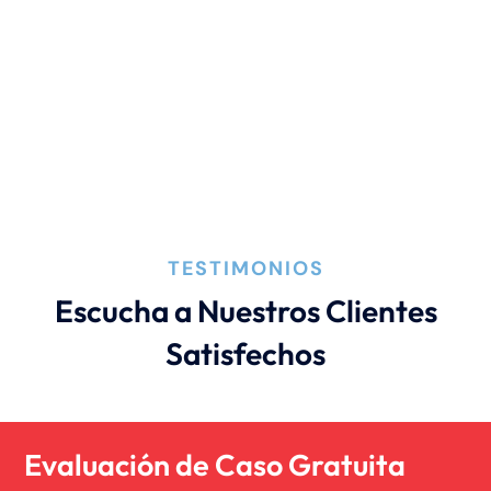
Lesión por quemadura
Leyes de Connecticut
Mordedura de perro
TESTIMONIOS
Negligencia médica
Escucha a Nuestros Clientes
Satisfechos
Noticias de la Firma
Un blog de derecho de Connecticut
Evaluación de Caso Gratuita