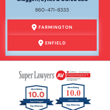
860-471-8333
FARMINGTON
ENFIELD