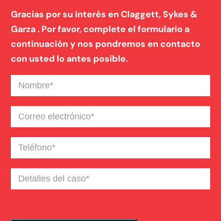
Gracias por su interés en Claggett, Sykes &
Garza . Por favor, complete el formulario a
continuación y nos pondremos en contacto
con usted lo antes posible.
Nombre
(Required)
Correo
electrónico
(Required)
Teléfono
(Required)
Detalles
del
caso
(Required)