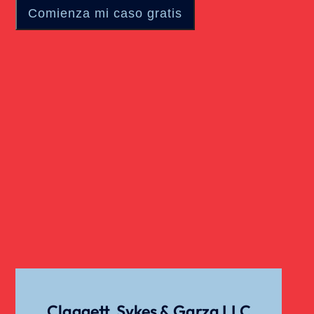
Claggett, Sykes & Garza LLC