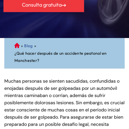
Consulta gratuita
»
Blog
»
A
¿Qué hacer después de un accidente peatonal en
bo
Manchester?
ga
do
de
Muchas personas se sienten sacudidas, confundidas o
Pe
enojadas después de ser golpeadas por un automóvil
rs
mientras caminaban o corrían, además de sufrir
on
posiblemente dolorosas lesiones. Sin embargo, es crucial
al
estar consciente de muchas cosas en el período inicial
Inj
después de ser golpeado. Para asegurarse de estar bien
ur
preparado para un posible desafío legal, necesita
y