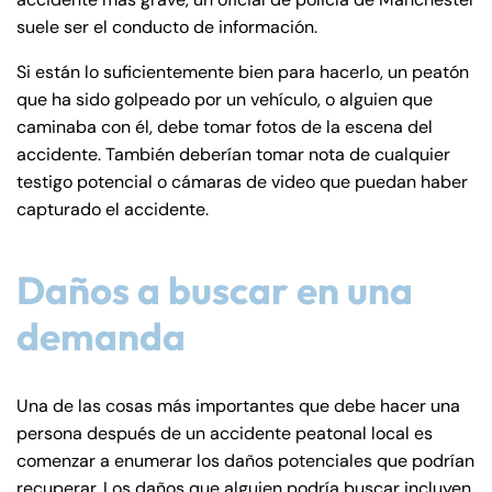
suele ser el conducto de información.
Si están lo suficientemente bien para hacerlo, un peatón
que ha sido golpeado por un vehículo, o alguien que
caminaba con él, debe tomar fotos de la escena del
accidente. También deberían tomar nota de cualquier
testigo potencial o cámaras de video que puedan haber
capturado el accidente.
Daños a buscar en una
demanda
Farmington - Hours
Enfield - Hours
Answering Service
Answering Service
Office Hours
Office Hours
Una de las cosas más importantes que debe hacer una
24/7
24/7
persona después de un accidente peatonal local es
8:30 AM – 5:00
8:30 AM – 5:00
comenzar a enumerar los daños potenciales que podrían
Monday
Monday
PM
PM
recuperar. Los daños que alguien podría buscar incluyen