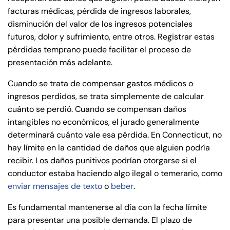
facturas médicas, pérdida de ingresos laborales,
8:30 AM – 5:00
8:30 AM – 5:00
Tuesday
Tuesday
disminución del valor de los ingresos potenciales
PM
PM
futuros, dolor y sufrimiento, entre otros. Registrar estas
8:30 AM – 5:00
8:30 AM – 5:00
pérdidas temprano puede facilitar el proceso de
Wednesday
Wednesday
PM
PM
presentación más adelante.
8:30 AM – 5:00
8:30 AM – 5:00
Thursday
Thursday
Cuando se trata de compensar gastos médicos o
PM
PM
ingresos perdidos, se trata simplemente de calcular
8:30 AM – 5:00
8:30 AM – 5:00
cuánto se perdió. Cuando se compensan daños
Friday
Friday
PM
PM
intangibles no económicos, el jurado generalmente
determinará cuánto vale esa pérdida. En Connecticut, no
Saturday
Saturday
Closed
Closed
hay límite en la cantidad de daños que alguien podría
Sunday
Sunday
Closed
Closed
recibir. Los daños punitivos podrían otorgarse si el
conductor estaba haciendo algo ilegal o temerario, como
enviar mensajes de texto
o
beber
.
Es fundamental mantenerse al día con la fecha límite
para presentar una posible demanda. El plazo de