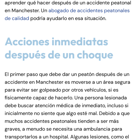
aprender qué hacer después de un accidente peatonal
de
en Manchester. Un
abogado de accidentes peatonales
C
de calidad
podría ayudarlo en esa situación.
on
ne
cti
Acciones inmediatas
cu
después de un choque
t
El primer paso que debe dar un peatón después de un
accidente en Manchester es moverse a un área segura
para evitar ser golpeado por otros vehículos, si es
físicamente capaz de hacerlo. Una persona lesionada
debe buscar atención médica de inmediato, incluso si
inicialmente no siente que algo esté mal. Debido a que
muchos accidentes peatonales tienden a ser más
graves, a menudo se necesita una ambulancia para
transportarlos a un hospital. Algunas lesiones, como el