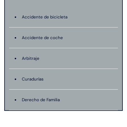
Accidente de bicicleta
Accidente de coche
Arbitraje
Curadurías
Derecho de Familia
Lesión catastrófica