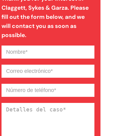
Claggett, Sykes & Garza. Please
fill out the form below, and we
Mordedura de perro
will contact you as soon as
possible.
Negligencia médica
Nombre
(Required)
Noticias de la Firma
Correo
electrónico
(Required)
Un blog de derecho de
Número
de
Connecticut
teléfono
(Required)
Detalles
del
caso
(Required)