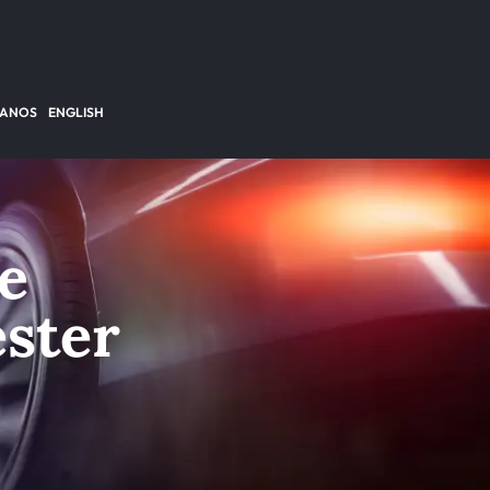
TANOS
ENGLISH
e
ester