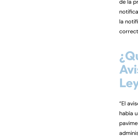
de la p
notific
la noti
correc
¿Qu
Avi
Ley
“El avi
había 
pavimen
adminis