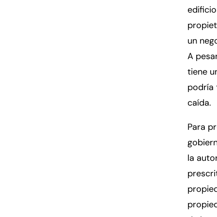
edifici
propiet
Fa
En
un nego
An
An
A pesar
Mo
Mo
tiene 
Tu
Tu
podría 
We
We
caída.
Th
Th
Para pr
Fr
Fr
gobiern
Sa
Sa
la auto
Su
Su
prescri
propied
propied