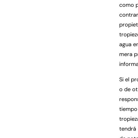
como p
contrar
propiet
tropiez
agua en
mera pr
informa
Si el p
o de o
respons
tiempo 
tropiez
tendrá