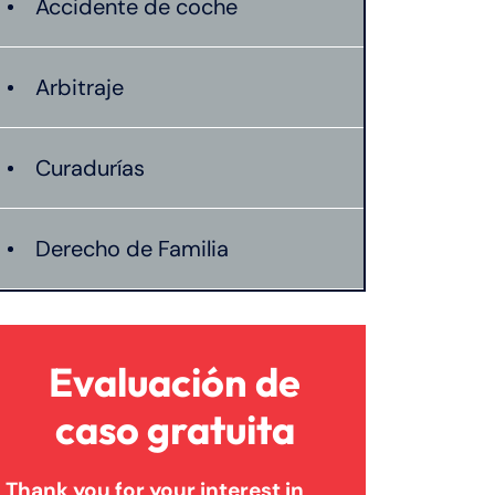
Accidente de coche
Arbitraje
Curadurías
Derecho de Familia
Lesión catastrófica
Evaluación de
Lesión por quemadura
caso gratuita
Thank you for your interest in
Leyes de Connecticut