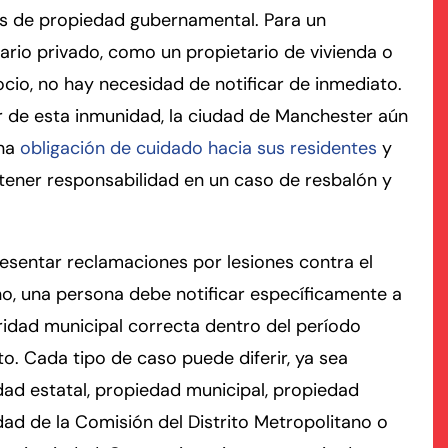
os de propiedad gubernamental. Para un
ario privado, como un propietario de vivienda o
rmington - Hours
field - Hours
cio, no hay necesidad de notificar de inmediato.
swering Service 24/7
swering Service 24/7
Office Hours
Office Hours
 de esta inmunidad, la ciudad de Manchester aún
nday
nday
8:30 AM – 5:00 PM
8:30 AM – 5:00 PM
una
obligación de cuidado hacia sus residentes
y
esday
esday
8:30 AM – 5:00 PM
8:30 AM – 5:00 PM
tener responsabilidad en un caso de resbalón y
dnesday
dnesday
8:30 AM – 5:00 PM
8:30 AM – 5:00 PM
ursday
ursday
8:30 AM – 5:00 PM
8:30 AM – 5:00 PM
esentar reclamaciones por lesiones contra el
iday
iday
8:30 AM – 5:00 PM
8:30 AM – 5:00 PM
o, una persona debe notificar específicamente a
turday
turday
Closed
Closed
ridad municipal correcta dentro del período
nday
nday
Closed
Closed
to. Cada tipo de caso puede diferir, ya sea
ad estatal, propiedad municipal, propiedad
ad de la Comisión del Distrito Metropolitano o