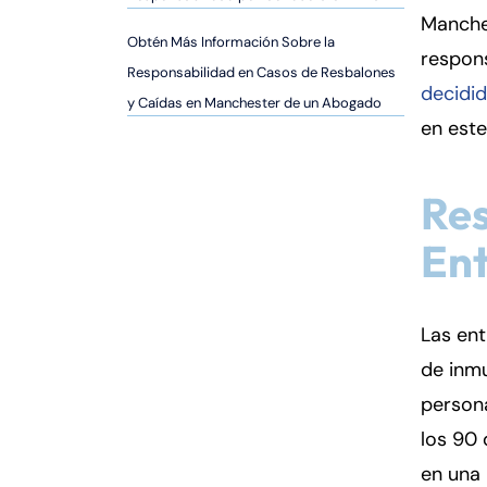
er
Manches
so
Obtén Más Información Sobre la
respons
n
Responsabilidad en Casos de Resbalones
al
decidid
y Caídas en Manchester de un Abogado
Inj
en este
ur
y
d
Res
e
Ent
C
o
n
n
Las ent
ec
de inmu
ti
persona
cu
los 90 
t
en una 