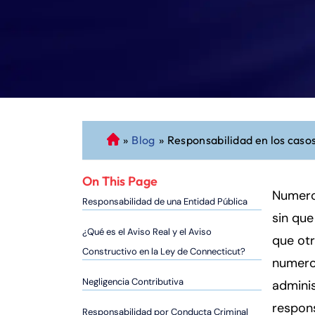
»
Blog
»
Responsabilidad en los caso
A
b
o
On This Page
g
Numero
Responsabilidad de una Entidad Pública
a
sin que
d
¿Qué es el Aviso Real y el Aviso
que otr
o
Constructivo en la Ley de Connecticut?
numero
d
e
Negligencia Contributiva
admini
P
respons
Responsabilidad por Conducta Criminal