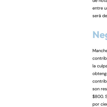
de nota
entre u
será d
Neg
Manches
contrib
la culp
obtenga
contrib
son res
$800. S
por cie