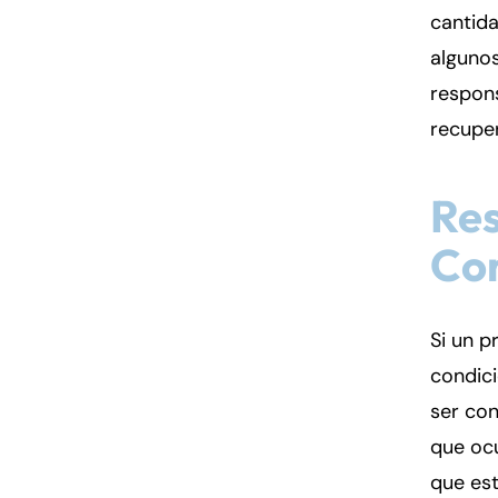
cantida
algunos
respon
recupe
Res
Con
Si un p
condici
ser con
que ocu
que est