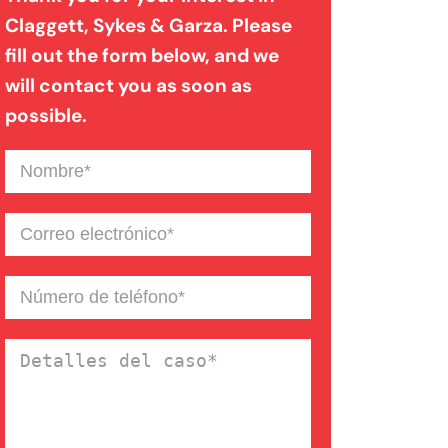
Claggett, Sykes & Garza. Please
fill out the form below, and we
Mordedura de perro
will contact you as soon as
possible.
Negligencia médica
Nombre
(Required)
Noticias de la Firma
Correo
electrónico
(Required)
Un blog de derecho de
Número
de
Connecticut
teléfono
(Required)
Detalles
del
caso
(Required)