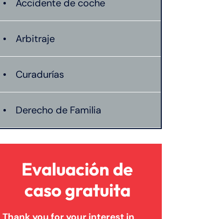
Accidente de coche
Arbitraje
Curadurías
Derecho de Familia
Lesión catastrófica
Evaluación de
Lesión por quemadura
caso gratuita
Thank you for your interest in
Leyes de Connecticut