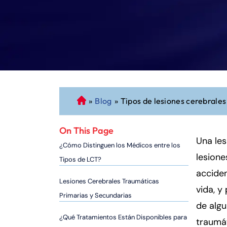
»
Blog
»
Tipos de lesiones cerebrale
A
b
o
On This Page
g
Una les
¿Cómo Distinguen los Médicos entre los
a
lesione
Tipos de LCT?
d
acciden
o
Lesiones Cerebrales Traumáticas
vida, y
d
Primarias y Secundarias
e
de algu
P
¿Qué Tratamientos Están Disponibles para
traumá