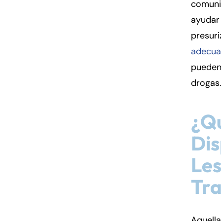
comuni
ayudar 
presur
adecua
pueden
drogas
¿Qu
Dis
Les
Tr
Aquella