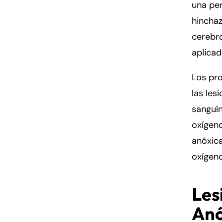
una pe
hinchaz
cerebr
aplicad
Los pro
las les
sanguí
oxígeno
anóxica
oxígeno
Les
Anó