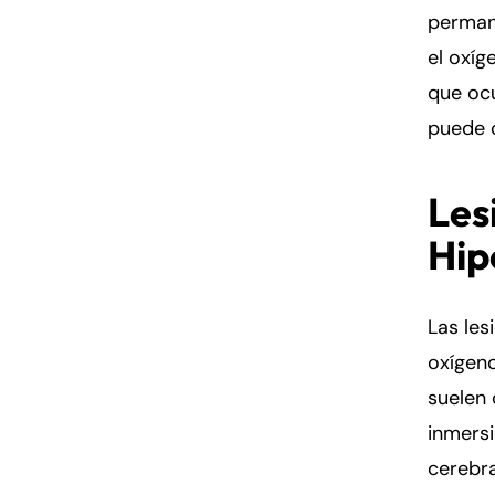
permane
el oxíg
que ocu
puede o
Les
Hip
Las les
oxígeno
suelen 
inmersi
cerebra