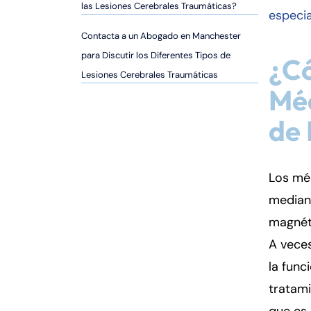
er
las Lesiones Cerebrales Traumáticas?
especia
so
Contacta a un Abogado en Manchester
n
al
para Discutir los Diferentes Tipos de
¿Có
Inj
Lesiones Cerebrales Traumáticas
ur
Méd
y
de
d
e
C
o
Los méd
n
median
n
magnéti
ec
A veces
ti
cu
la func
t
tratami