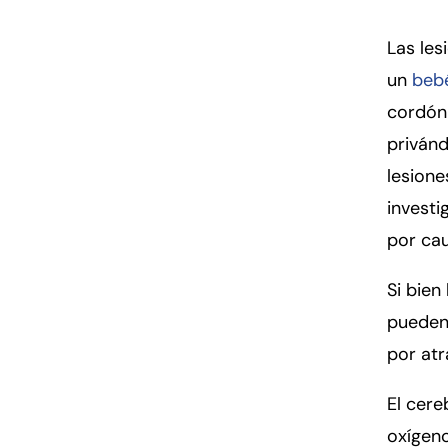
Las les
un
beb
cordón 
privánd
lesione
investi
por cau
Si bien
pueden 
por atr
El cere
oxígeno